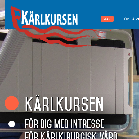
Start
Föreläsn
Kärlkursen
för dig med intresse
för kärlkirurgisk vård